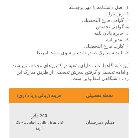
1- اصل دانشنامه با مهر برجسته
2- ریز نمرات
3- گواهی فارغ التحصیلی
4- گواهی تخصص
5- جایزه پایان نامه
6- تقدیرنامه
7- کارت فارغ التحصیلی
8- تاییدیه مدارک صادر شده از سوی دولت امریکا
این دانشگاهها اغلب دارای شعبه در کشورهای مختلف میباشند
و ادامه تحصیل و گرفتن پذیرش تحصیلی از طریق مدارک این
رده دانشگاهی امکانپذیر است.
مقطع تحصیلی
هزینه (ریالی و یا دلاری)
200
دلار
دیپلم دبیرستان
(و یا معادل ریالی بر اساس نرخ دلار
آزاد)